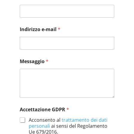
Indirizzo e-mail
*
I
Messaggio
*
n
d
i
r
i
z
z
o
*
Accettazione GDPR
*
*
Acconsento al
trattamento dei dati
personali
ai sensi del Regolamento
Ue 679/2016.