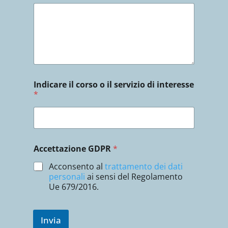
l
*
Indicare il corso o il servizio di interesse
*
Accettazione GDPR
*
Acconsento al
trattamento dei dati
personali
ai sensi del Regolamento
Ue 679/2016.
Invia