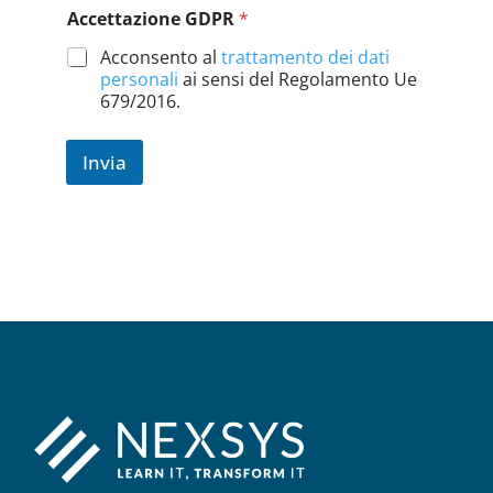
Accettazione GDPR
*
i
r
Acconsento al
trattamento dei dati
i
personali
ai sensi del Regolamento Ue
z
679/2016.
z
o
Invia