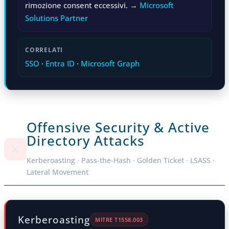
rimozione consent eccessivi. →
Microsoft
Solutions Partner
CORRELATI
SSO
·
Entra ID
·
Microsoft Graph
Offensive Security & Active
Directory Attacks
⚔️
Kerberoasting · Pass-the-Hash · Golden Ticket · LSASS ·
Lateral Movement
Kerberoasting
MITRE T1558.003