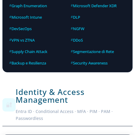
Graph Enumeration
Microsoft Defender XDR
Microsoft Intune
DLP
DevSecOps
NGFW
VPN vs ZTNA
DDoS
Supply Chain Attack
Segmentazione di Rete
Backup e Resilienza
Security Awareness
Identity & Access
Management
🔐
Entra ID · Conditional Access · MFA · PIM · PAM ·
Passwordless