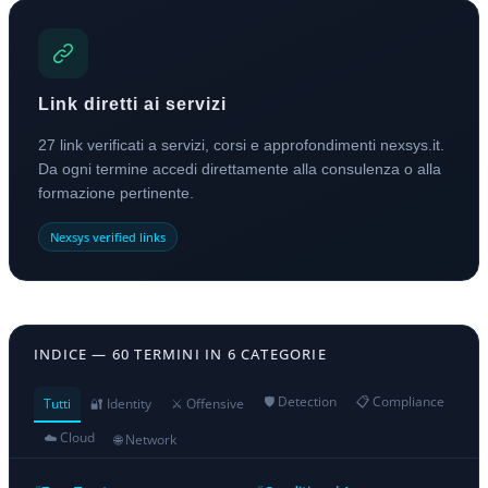
Link diretti ai servizi
27 link verificati a servizi, corsi e approfondimenti nexsys.it.
Da ogni termine accedi direttamente alla consulenza o alla
formazione pertinente.
Nexsys verified links
INDICE — 60 TERMINI IN 6 CATEGORIE
🛡️ Detection
📋 Compliance
Tutti
🔐 Identity
⚔️ Offensive
☁️ Cloud
🌐 Network