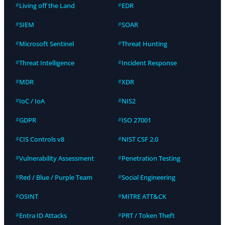
Living off the Land
EDR
SIEM
SOAR
Microsoft Sentinel
Threat Hunting
Threat Intelligence
Incident Response
MDR
XDR
IoC / IoA
NIS2
GDPR
ISO 27001
CIS Controls v8
NIST CSF 2.0
Vulnerability Assessment
Penetration Testing
Red / Blue / Purple Team
Social Engineering
OSINT
MITRE ATT&CK
Entra ID Attacks
PRT / Token Theft