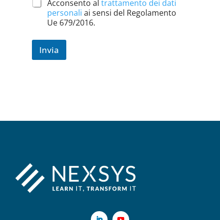
-
Acconsento al
trattamento dei dati
m
personali
ai sensi del Regolamento
a
Ue 679/2016.
i
l
Invia