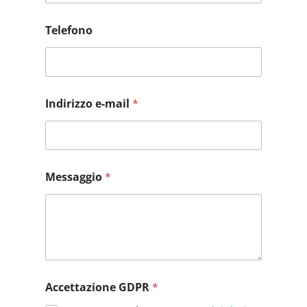
Telefono
Indirizzo e-mail
*
*
Messaggio
*
I
n
d
i
r
i
z
z
o
Accettazione GDPR
*
e