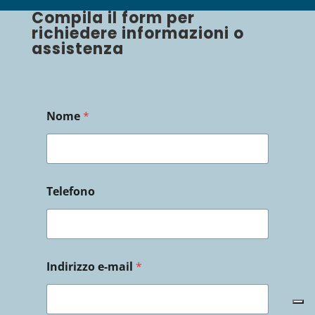
Compila il form per
richiedere informazioni o
assistenza
Nome
*
i
Telefono
l
I
n
d
i
c
Indirizzo e-mail
*
a
r
e
*