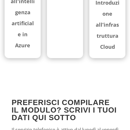
all'intelli
Introduzi
genza
one
artificial
all’infras
e in
truttura
Azure
Cloud
PREFERISCI COMPILARE
IL MODULO? SCRIVI I TUOI
DATI QUI SOTTO
Il servizio telefonico è attivo dal lunedì al venerdì