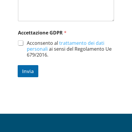
n
e
N
o
m
Accettazione GDPR
*
e
e
Acconsento al
trattamento dei dati
-
personali
ai sensi del Regolamento Ue
m
679/2016.
a
i
l
Invia