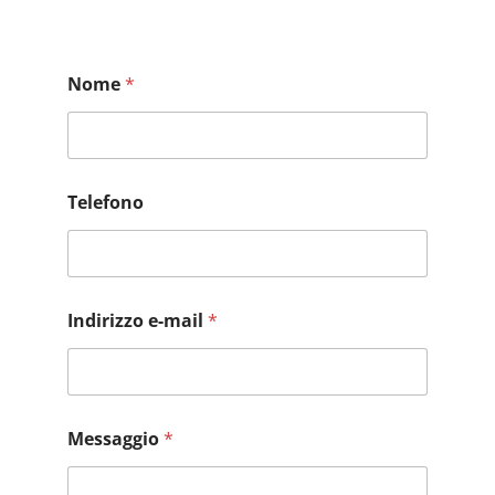
Nome
*
Telefono
A
Indirizzo e-mail
*
c
c
e
t
t
a
Messaggio
*
z
i
o