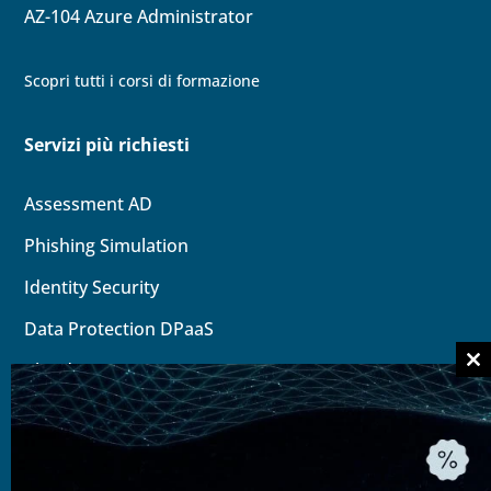
AZ-104
Azure Administrator
Scopri tutti i corsi di formazione
Servizi più richiesti
Assessment AD
Phishing Simulation
Identity
Security
Data Protection DPaaS
Cloud
Security
Cl
thi
Soluzioni Modern Workplace
mo
Migrazione Microsoft 365