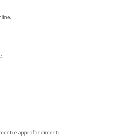
nline.
e.
rimenti e approfondimenti.