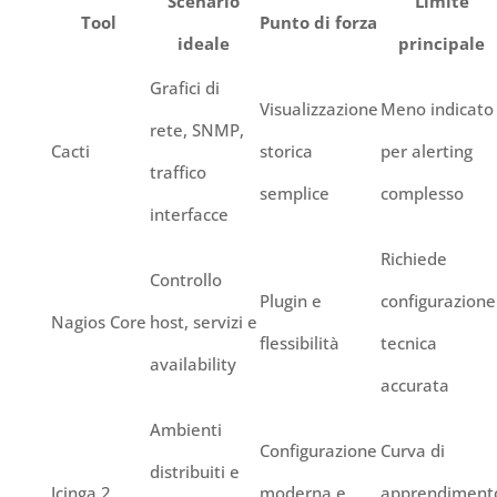
Scenario
Limite
Tool
Punto di forza
ideale
principale
Grafici di
Visualizzazione
Meno indicato
rete, SNMP,
Cacti
storica
per alerting
traffico
semplice
complesso
interfacce
Richiede
Controllo
Plugin e
configurazione
Nagios Core
host, servizi e
flessibilità
tecnica
availability
accurata
Ambienti
Configurazione
Curva di
distribuiti e
Icinga 2
moderna e
apprendiment