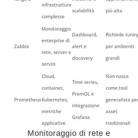
infrastrutture
scalabilità
più alta
complesse
Monitoraggio
Dashboard,
Richiede tunin
enterprise di
Zabbix
alert e
per ambienti
rete, server e
discovery
grandi
servizi
Cloud,
Non nasce
Time series,
container,
come tool
PromQL e
Prometheus
Kubernetes,
generalista pe
integrazione
metriche
asset
Grafana
applicative
tradizionali
Monitoraggio di rete e